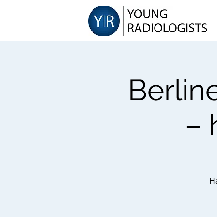
Berlin
– 
Ha