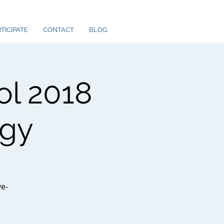
TICIPATE
CONTACT
BLOG
ol 2018
ogy
ve-