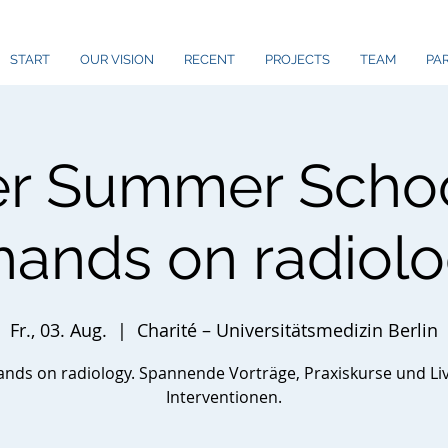
START
OUR VISION
RECENT
PROJECTS
TEAM
PAR
er Summer Scho
hands on radiol
Fr., 03. Aug.
  |  
Charité – Universitätsmedizin Berlin
nds on radiology. Spannende Vorträge, Praxiskurse und Li
Interventionen.